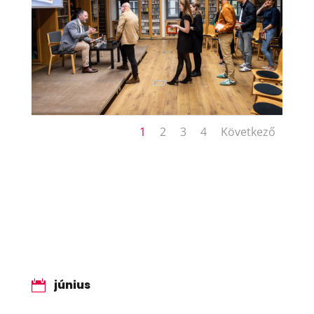
1
2
3
4
Következő
június
