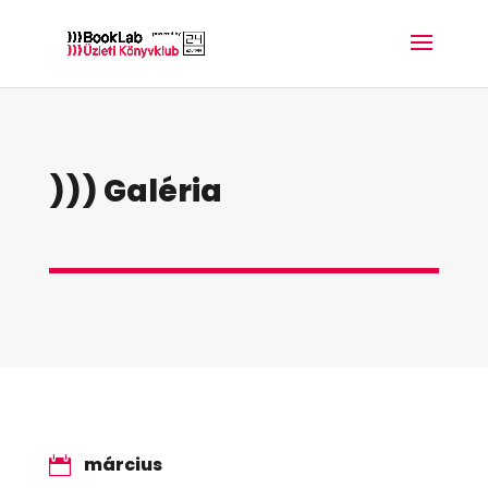
))) Galéria
március
