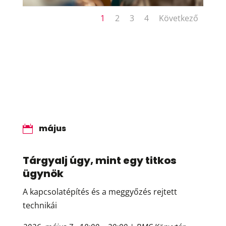
1
2
3
4
Következő
május

Tárgyalj úgy, mint egy titkos
ügynök
A kapcsolatépítés és a meggyőzés rejtett
technikái