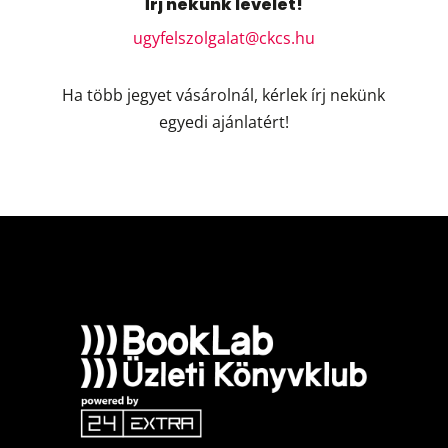
Írj nekünk levelet!
ugyfelszolgalat@ckcs.hu
Ha több jegyet vásárolnál, kérlek írj nekünk
egyedi ajánlatért!